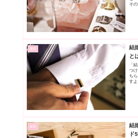
その
結
服装
と
「結
つけ
ちら
すよ
結
服装
ド