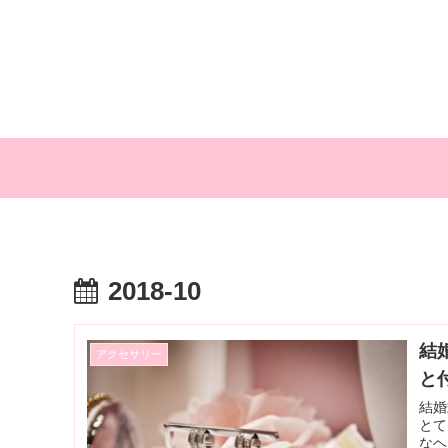
2018-10
結
アクセサリー
と
結婚
とて
なヘ