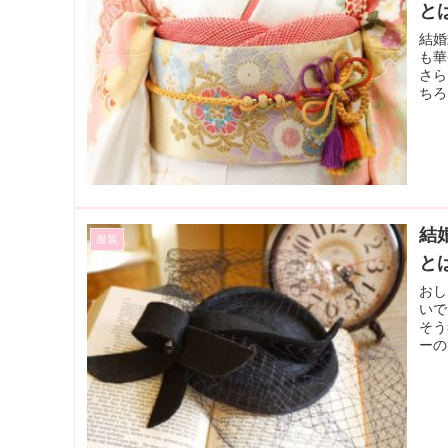
と
結婚
も華
さら
ちろ
結
服装
と
おし
いで
そう
ーの