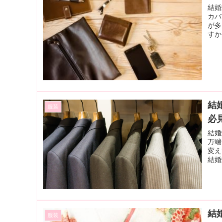
結婚
カバ
が多
すか
結
服装
必
結婚
万端
変え
結婚
結
服装